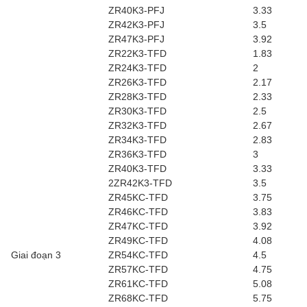
ZR40K3-PFJ
3.33
ZR42K3-PFJ
3.5
ZR47K3-PFJ
3.92
ZR22K3-TFD
1.83
ZR24K3-TFD
2
ZR26K3-TFD
2.17
ZR28K3-TFD
2.33
ZR30K3-TFD
2.5
ZR32K3-TFD
2.67
ZR34K3-TFD
2.83
ZR36K3-TFD
3
ZR40K3-TFD
3.33
2ZR42K3-TFD
3.5
ZR45KC-TFD
3.75
ZR46KC-TFD
3.83
ZR47KC-TFD
3.92
ZR49KC-TFD
4.08
Giai đoạn 3
ZR54KC-TFD
4.5
ZR57KC-TFD
4.75
ZR61KC-TFD
5.08
ZR68KC-TFD
5.75