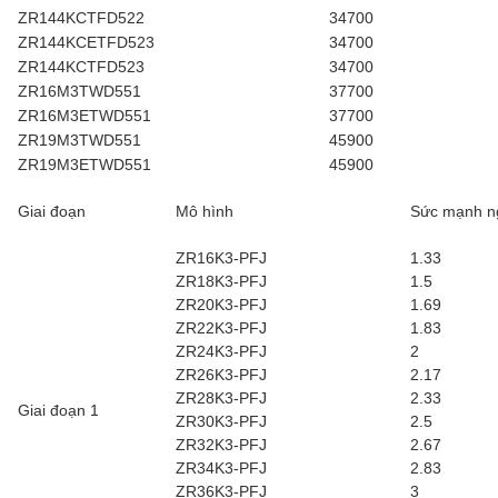
ZR144KCTFD522
34700
ZR144KCETFD523
34700
ZR144KCTFD523
34700
ZR16M3TWD551
37700
ZR16M3ETWD551
37700
ZR19M3TWD551
45900
ZR19M3ETWD551
45900
Giai đoạn
Mô hình
Sức mạnh n
ZR16K3-PFJ
1.33
ZR18K3-PFJ
1.5
ZR20K3-PFJ
1.69
ZR22K3-PFJ
1.83
ZR24K3-PFJ
2
ZR26K3-PFJ
2.17
ZR28K3-PFJ
2.33
Giai đoạn 1
ZR30K3-PFJ
2.5
ZR32K3-PFJ
2.67
ZR34K3-PFJ
2.83
ZR36K3-PFJ
3