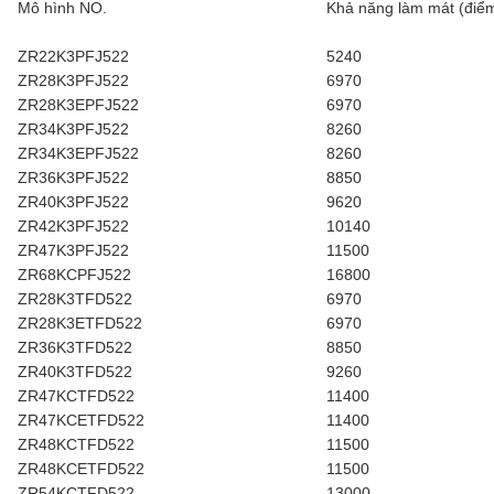
Mô hình NO.
Khả năng làm mát (điểm
ZR22K3PFJ522
5240
ZR28K3PFJ522
6970
ZR28K3EPFJ522
6970
ZR34K3PFJ522
8260
ZR34K3EPFJ522
8260
ZR36K3PFJ522
8850
ZR40K3PFJ522
9620
ZR42K3PFJ522
10140
ZR47K3PFJ522
11500
ZR68KCPFJ522
16800
ZR28K3TFD522
6970
ZR28K3ETFD522
6970
ZR36K3TFD522
8850
ZR40K3TFD522
9260
ZR47KCTFD522
11400
ZR47KCETFD522
11400
ZR48KCTFD522
11500
ZR48KCETFD522
11500
ZR54KCTFD522
13000