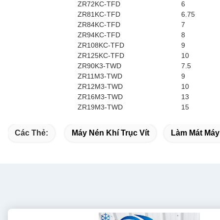
ZR72KC-TFD
6
ZR81KC-TFD
6.75
ZR84KC-TFD
7
ZR94KC-TFD
8
ZR108KC-TFD
9
ZR125KC-TFD
10
ZR90K3-TWD
7.5
ZR11M3-TWD
9
ZR12M3-TWD
10
ZR16M3-TWD
13
ZR19M3-TWD
15
Các Thẻ:
Máy Nén Khí Trục Vít
Làm Mát Máy