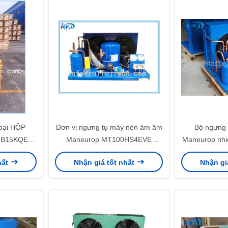
loại HỘP
Đơn vị ngưng tụ máy nén âm âm
Bộ ngưng 
ZB15KQE-
Maneurop MT100HS4EVE
Maneurop nhiệ
iết bị làm
MT125HU4DVE MT160HW4EVE
thấp 
hất
Nhận giá tốt nhất
Nhận gi
 thực phẩm
MTZ80HP4C