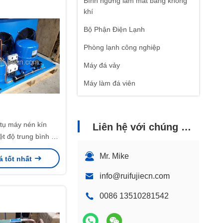
Bình ngưng làm mát bằng không
khí
Bộ Phận Điện Lạnh
Phòng lạnh công nghiệp
Máy đá vảy
Máy làm đá viên
tụ máy nén kín
Liên hệ với chúng tôi
t độ trung bình và
MT80HP4CVE
Mr. Mike
á tốt nhất
VE MTZ64HM4CVE
info@ruifujiecn.com
0086 13510281542