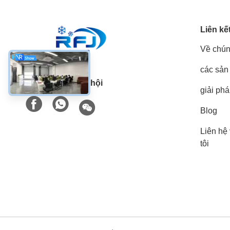
Liên kế
Về chún
các sản
Truyền thông xã hội
giải ph
Blog
Liên hệ
tôi