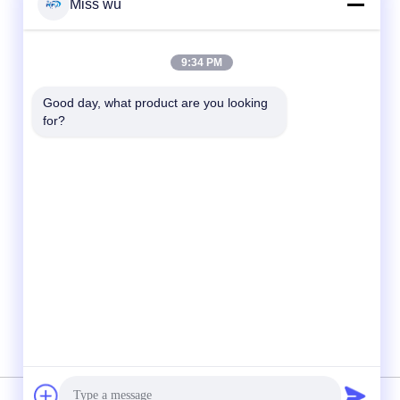
Miss wu
Liên lạc nhanh
9:34 PM
Điện thoại
Good day, what product are you looking 
86-0755-82153336
for?
Email
info@ruifujiecn.com
Địa chỉ
Tòa nhà 1, thành phố Kangli, số 66 đường
Pingji, quận Longgang, Thâm Quyến Quảng
Đông Trung Quốc