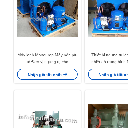
Máy lạnh Maneurop Máy nén pít-
Thiết bị ngưng tụ là
tô Đơn vị ngưng tụ cho
nhiệt độ trung bình
R134a/R22/R404/R507c
MT36JG4EVE MT
Nhận giá tốt nhất
Nhận giá tốt n
MT50HK4EVE MT50-4VI
MTZ36JG4BVE MT
MTZ50HK4EVE MTZ50-4VI
380V/50HZ 3HP