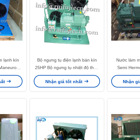
m lạnh kín
Bộ ngưng tụ điện lạnh bán kín
Nước làm m
 Maneurop
25HP Bộ ngưng tụ nhiệt độ thấp
Semi Herme
36-4VI
6H-25.2-40P
Condensing U
hất
Nhận giá tốt nhất
Nhận gi
Z36-4VI
4FC-