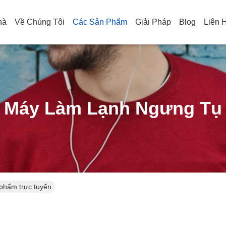
hà
Về Chúng Tôi
Các Sản Phẩm
Giải Pháp
Blog
Liên 
Máy Làm Lạnh Ngưng Tụ
phẩm trực tuyến