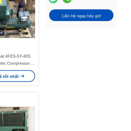
Liên hệ ngay bây giờ
át 4FES-5Y-40S
tic Compressor
nit cho phòng lạnh
á tốt nhất
5.2Y-40S