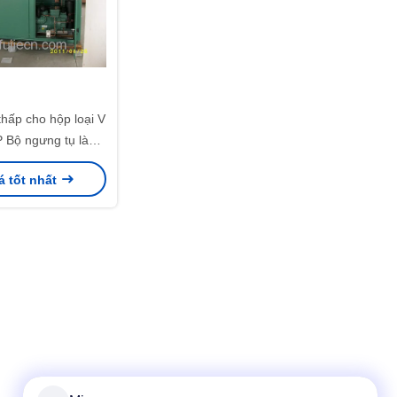
thấp cho hộp loại V
 Bộ ngưng tụ làm
 được nén
á tốt nhất