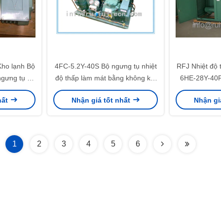
ho lạnh Bộ
4FC-5.2Y-40S Bộ ngưng tụ nhiệt
RFJ Nhiệt độ 
ngưng tụ tủ
độ thấp làm mát bằng không khí
6HE-28Y-40P
Máy nén bán kín làm lạnh 440V /
lạnh
hất
Nhận giá tốt nhất
Nhận gi
60HZ / 3 pha
1
2
3
4
5
6