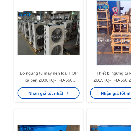
Bộ ngưng tụ máy nén loại HỘP
Thiết bị ngưng tụ 
xả bên ZB38KQ-TFD-558
ZB15KQ-TFD-558 
ZB38KQE-TFD-558
TFD-558 dành cho th
Nhận giá tốt nhất
Nhận giá tốt n
lạnh và tủ trưng bày