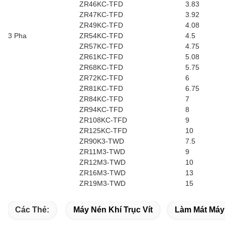
ZR46KC-TFD
3.83
ZR47KC-TFD
3.92
ZR49KC-TFD
4.08
3 Pha
ZR54KC-TFD
4.5
ZR57KC-TFD
4.75
ZR61KC-TFD
5.08
ZR68KC-TFD
5.75
ZR72KC-TFD
6
ZR81KC-TFD
6.75
ZR84KC-TFD
7
ZR94KC-TFD
8
ZR108KC-TFD
9
ZR125KC-TFD
10
ZR90K3-TWD
7.5
ZR11M3-TWD
9
ZR12M3-TWD
10
ZR16M3-TWD
13
ZR19M3-TWD
15
Các Thẻ:
Máy Nén Khí Trục Vít
Làm Mát Máy