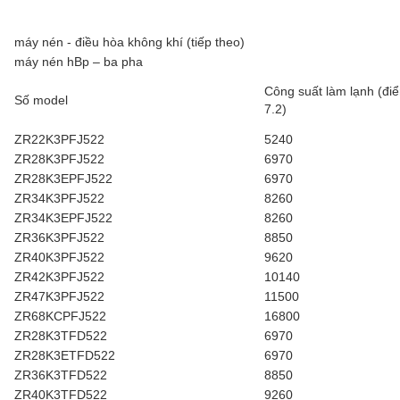
máy nén - điều hòa không khí (tiếp theo)
máy nén hBp – ba pha
Công suất làm lạnh (đi
Số model
7.2)
ZR22K3PFJ522
5240
ZR28K3PFJ522
6970
ZR28K3EPFJ522
6970
ZR34K3PFJ522
8260
ZR34K3EPFJ522
8260
ZR36K3PFJ522
8850
ZR40K3PFJ522
9620
ZR42K3PFJ522
10140
ZR47K3PFJ522
11500
ZR68KCPFJ522
16800
ZR28K3TFD522
6970
ZR28K3ETFD522
6970
ZR36K3TFD522
8850
ZR40K3TFD522
9260