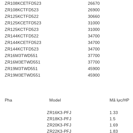
ZR108KCETFD523
26670
ZR108KCTFD523
26900
ZR125KCTFD522
30660
ZR125KCETFD523
31000
ZR125KCTFD523
31000
ZR144KCTFD522
34700
ZR144KCETFD523
34700
ZR144KCTFD523
34700
ZR16M3TWD551
37700
ZR16M3ETWD551
37700
ZR19M3TWD551
45900
ZR19M3ETWD551
45900
Pha
Model
Mã lực/HP
ZR16K3-PFJ
1.33
ZR18K3-PFJ
1.5
ZR20K3-PFJ
1.69
ZR22K3-PFJ
1.83