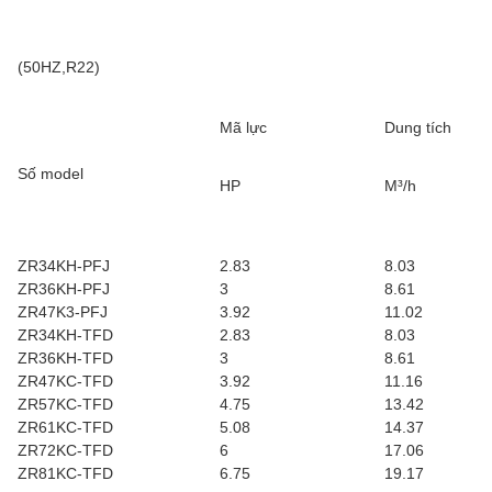
(50HZ,R22)
Mã lực
Dung tích
Số model
HP
M³/h
ZR34KH-PFJ
2.83
8.03
ZR36KH-PFJ
3
8.61
ZR47K3-PFJ
3.92
11.02
ZR34KH-TFD
2.83
8.03
ZR36KH-TFD
3
8.61
ZR47KC-TFD
3.92
11.16
ZR57KC-TFD
4.75
13.42
ZR61KC-TFD
5.08
14.37
ZR72KC-TFD
6
17.06
ZR81KC-TFD
6.75
19.17