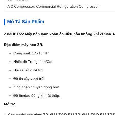
A C Compressor
, 
Commercial Refrigeration Compressor
Mô Tả Sản Phẩm
2.83HP R22 Máy nén lạnh xoắn ốc điều hòa không khí ZR34KH
Đặc điểm máy nén ZR:
Công suất: 1.5-15 HP
Nhiệt độ Trung bình/Cao
Hiệu suất vượt trội
Độ tin cậy vượt trội
Ít bộ phận chuyển động hơn
Độ ồn/dao động khí rất thấp.
Mô tả:
1. Các model bao gồm: ZR16M3-TWD-522,ZR19M3-TWD-522,Z