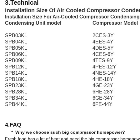
3.Technical
Installation Size Of Air Cooled Compressor Conde
Installation Size For Air-Cooled Compressor Condensi
Condensing Unit model
Compressor Model
SPB03KL
2CES-3Y
SPB04KL
4EES-4Y
SPB05KL
4DES-5Y
SPB06KL
4CES-6Y
SPB09KL
4TES-9Y
SPB12KL
4PES-12Y
SPB14KL
4NES-14Y
SPB18KL
4HE-18Y
SPB23KL
4GE-23Y
SPB28KL
6HE-28Y
SPB34KL
6GE-34Y
SPB44KL
6FE-44Y
4.FAQ
* Why we choose such big compressor horsepower?
Fresh food has a lot of heat and need the big compressor horsepowe