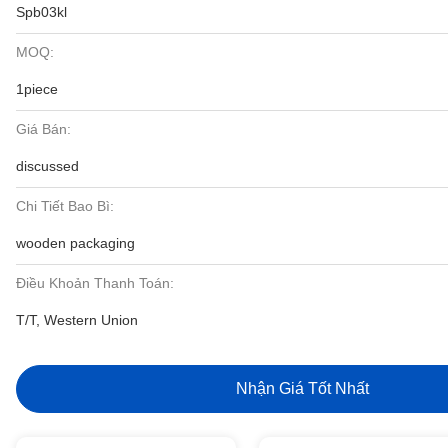
Spb03kl
MOQ:
1piece
Giá Bán:
discussed
Chi Tiết Bao Bì:
wooden packaging
Điều Khoản Thanh Toán:
T/T, Western Union
Nhận Giá Tốt Nhất