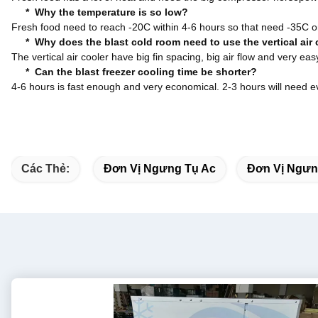
* Why the temperature is so low?
Fresh food need to reach -20C within 4-6 hours so that need -35C 
* Why does the blast cold room need to use the vertical air 
The vertical air cooler have big fin spacing, big air flow and very easy 
* Can the blast freezer cooling time be shorter?
4-6 hours is fast enough and very economical. 2-3 hours will nee
Các Thẻ:
Đơn Vị Ngưng Tụ Ac
Đơn Vị Ngưn