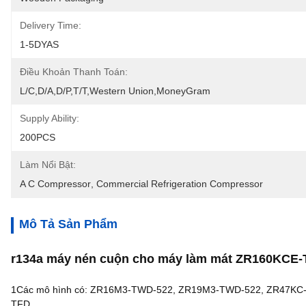
Delivery Time:
1-5DYAS
Điều Khoản Thanh Toán:
L/C,D/A,D/P,T/T,Western Union,MoneyGram
Supply Ability:
200PCS
Làm Nổi Bật:
A C Compressor
, 
Commercial Refrigeration Compressor
Mô Tả Sản Phẩm
r134a máy nén cuộn cho máy làm mát ZR160KCE
1Các mô hình có: ZR16M3-TWD-522, ZR19M3-TWD-522, ZR47K
TFD....