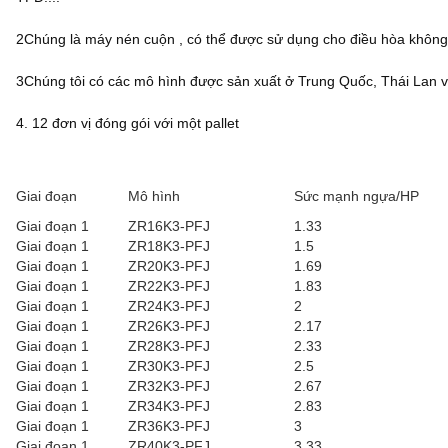
2Chúng là máy nén cuộn , có thể được sử dụng cho điều hòa không 
3Chúng tôi có các mô hình được sản xuất ở Trung Quốc, Thái Lan v
4. 12 đơn vị đóng gói với một pallet
Giai đoạn
Mô hình
Sức mạnh ngựa/HP
Giai đoạn 1
ZR16K3-PFJ
1.33
Giai đoạn 1
ZR18K3-PFJ
1.5
Giai đoạn 1
ZR20K3-PFJ
1.69
Giai đoạn 1
ZR22K3-PFJ
1.83
Giai đoạn 1
ZR24K3-PFJ
2
Giai đoạn 1
ZR26K3-PFJ
2.17
Giai đoạn 1
ZR28K3-PFJ
2.33
Giai đoạn 1
ZR30K3-PFJ
2.5
Giai đoạn 1
ZR32K3-PFJ
2.67
Giai đoạn 1
ZR34K3-PFJ
2.83
Giai đoạn 1
ZR36K3-PFJ
3
Giai đoạn 1
ZR40K3-PFJ
3.33