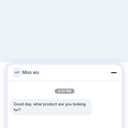
Miss wu
Liên lạc nhanh
4:37 PM
Điện thoại
Good day, what product are you looking 
86-0755-82153336
for?
Email
info@ruifujiecn.com