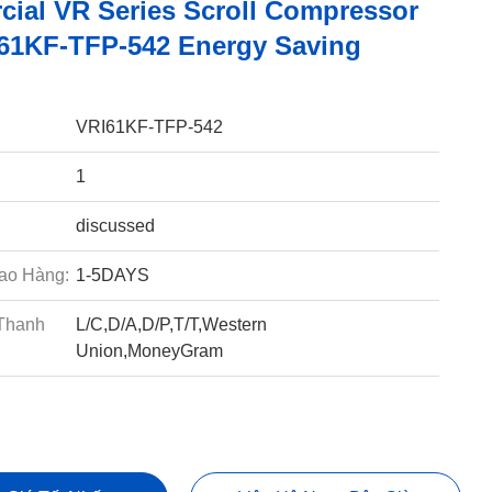
ial VR Series Scroll Compressor
61KF-TFP-542 Energy Saving
VRI61KF-TFP-542
1
discussed
ao Hàng:
1-5DAYS
Thanh
L/C,D/A,D/P,T/T,Western
Union,MoneyGram