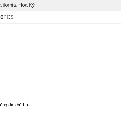
lifornia, Hoa Kỳ
00PCS
hống đa khử hơi.