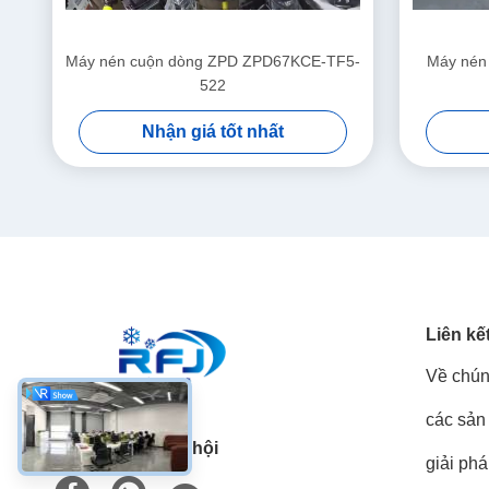
Máy nén cuộn dòng ZPD ZPD67KCE-TF5-
Máy nén
522
Nhận giá tốt nhất
Liên kế
Về chún
các sản
Truyền thông xã hội
giải ph