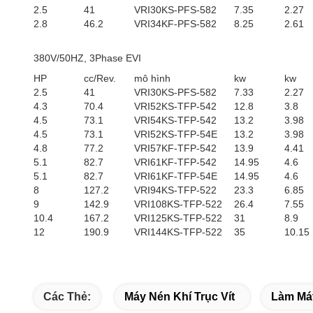
2.5
41
VRI30KS-PFS-582
7.35
2.27
2.8
46.2
VRI34KF-PFS-582
8.25
2.61
380V/50HZ, 3Phase EVI
HP
cc/Rev.
mô hình
kw
kw
2.5
41
VRI30KS-PFS-582
7.33
2.27
4.3
70.4
VRI52KS-TFP-542
12.8
3.8
4.5
73.1
VRI54KS-TFP-542
13.2
3.98
4.5
73.1
VRI52KS-TFP-54E
13.2
3.98
4.8
77.2
VRI57KF-TFP-542
13.9
4.41
5.1
82.7
VRI61KF-TFP-542
14.95
4.6
5.1
82.7
VRI61KF-TFP-54E
14.95
4.6
8
127.2
VRI94KS-TFP-522
23.3
6.85
9
142.9
VRI108KS-TFP-522
26.4
7.55
10.4
167.2
VRI125KS-TFP-522
31
8.9
12
190.9
VRI144KS-TFP-522
35
10.15
Các Thẻ:
Máy Nén Khí Trục Vít
Làm Má