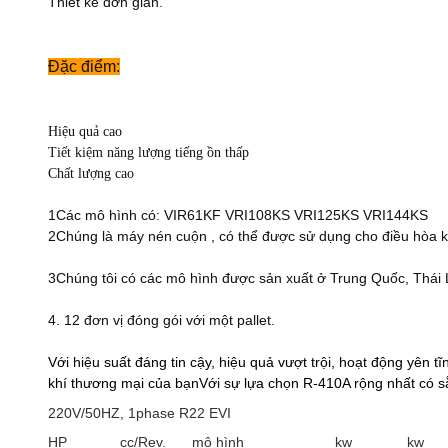
Thiết kế đơn giản.
Đặc điểm:
Hiệu quả cao
Tiết kiệm năng lượng tiếng ồn thấp
Chất lượng cao
1Các mô hình có: VIR61KF VRI108KS VRI125KS VRI144KS
2Chúng là máy nén cuộn , có thể được sử dụng cho điều hòa k
3Chúng tôi có các mô hình được sản xuất ở Trung Quốc, Thái L
4. 12 đơn vị đóng gói với một pallet.
Với hiệu suất đáng tin cậy, hiệu quả vượt trội, hoạt động yên
khí thương mại của bạnVới sự lựa chọn R-410A rộng nhất có s
220V/50HZ, 1phase R22 EVI
HP
cc/Rev.
mô hình
kw
kw