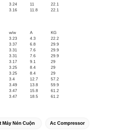
3.24
11
22.1
3.16
11.8
22.1
w/w
A
KG
3.23
4.3
22.2
3.37
6.8
29.9
3.31
7.6
29.9
3.31
7.6
29.9
3.17
9.1
29
3.25
8.4
29
3.25
8.4
29
3.4
12.7
57.2
3.49
13.8
59.9
3.47
15.8
61.2
3.47
18.5
61.2
t Máy Nén Cuộn
Ac Compressor