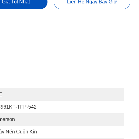
 Giá Tốt Nhất
Liên Hệ Ngay Bây Giờ
E
RI61KF-TFP-542
merson
áy Nén Cuộn Kín