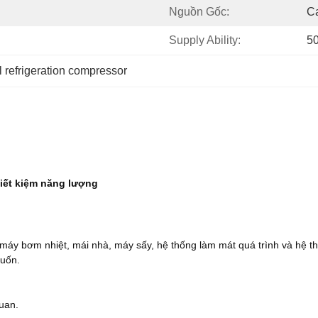
Nguồn Gốc:
Ca
Supply Ability:
5
 refrigeration compressor
iết kiệm năng lượng
 máy bơm nhiệt, mái nhà, máy sấy, hệ thống làm mát quá trình và hệ t
muốn.
quan.