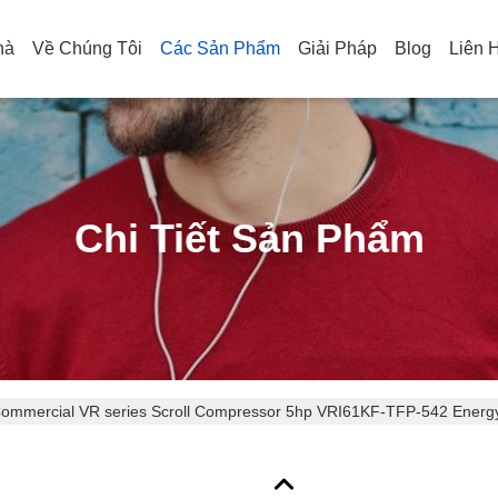
hà
Về Chúng Tôi
Các Sản Phẩm
Giải Pháp
Blog
Liên 
Chi Tiết Sản Phẩm
Commercial VR series Scroll Compressor 5hp VRI61KF-TFP-542 Ene