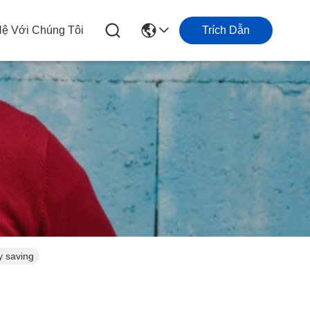
Hệ Với Chúng Tôi
Trích Dẫn
rgy saving