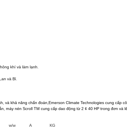
hông khí và làm lạnh.
an và Bỉ.
 tĩnh, và khả năng chẩn đoán,Emerson Climate Technologies cung cấp c
ẵn, máy nén Scroll TM cung cấp dao động từ 2 ¢ 40 HP trong đơn và l
w/w
A
KG