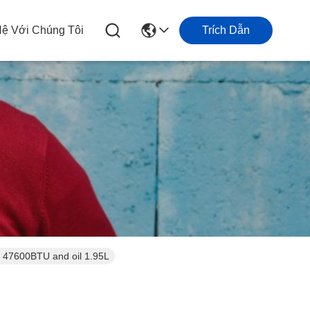
Hệ Với Chúng Tôi
Trích Dẫn
ZR61KC-TFD-522 with 380V 5HP and 47600BTU and oil 1.95L