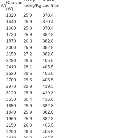
Đầu vào
lượng/Kg
cao /mm
(W)
(W)
1320
25.9
370.4
1440
25.9
370.4
1600
25.9
370.4
1730
25.9
382.8
1870
26.3
382.8
2000
25.9
382.8
2150
27.2
382.8
2290
28.6
405.5
2410
28.1
405.5
2520
29.5
405.5
2700
29.5
405.5
2970
29.9
419.3
3120
29.9
419.3
3530
30.4
436.6
1650
25.9
382.8
1840
25.9
382.8
1960
25.9
382.8
2150
26.3
405.5
2290
26.3
405.5