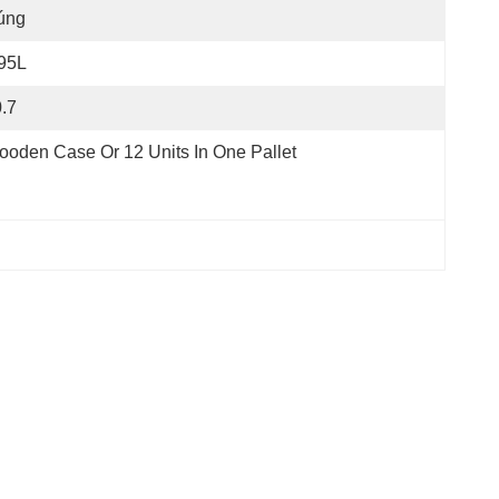
úng
95L
.7
oden Case Or 12 Units In One Pallet