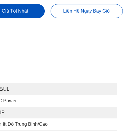
 Giá Tốt Nhất
Liên Hệ Ngay Bây Giờ
E/UL
C Power
HP
iệt Độ Trung Bình/cao