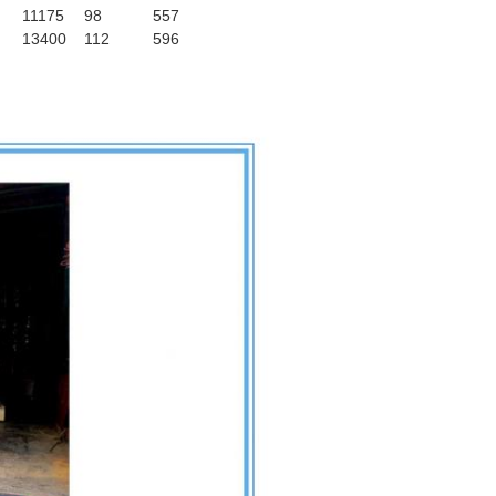
11175
98
557
13400
112
596