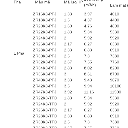
Pha
Mẫu mã
Mã lực/HP
(m3/h)
Làm mát 
ZR16K3-PFJ
1.33
3.97
4010
ZR18K3-PFJ
1.5
4.37
4400
ZR20K3-PFJ
1.69
4.76
4890
ZR22K3-PFJ
1.83
5.34
5330
ZR24K3-PFJ
2
5.92
5920
ZR26K3-PFJ
2.17
6.27
6330
ZR28K3-PFJ
2.33
6.83
6910
1 Pha
ZR30K3-PFJ
2.5
7.3
7380
ZR32K3-PFJ
2.67
7.55
7760
ZR34K3-PFJ
2.83
8.02
8200
ZR36K3-PFJ
3
8.61
8790
ZR40K3-PFJ
3.33
9.43
9670
ZR42K3-PFJ
3.5
9.94
10100
ZR47K3-PFJ
3.92
11.16
11500
ZR22K3-TFD
1.83
5.34
5330
ZR24K3-TFD
2
5.92
5920
ZR26K3-TFD
2.17
6.27
6330
ZR28K3-TFD
2.33
6.83
6910
ZR30K3-TFD
2.5
7.3
7380