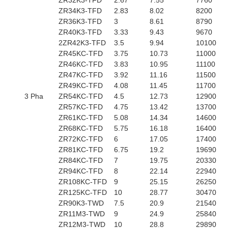
ZR32K3-TFD
2.67
7.55
7760
ZR34K3-TFD
2.83
8.02
8200
ZR36K3-TFD
3
8.61
8790
ZR40K3-TFD
3.33
9.43
9670
2ZR42K3-TFD
3.5
9.94
10100
ZR45KC-TFD
3.75
10.73
11000
ZR46KC-TFD
3.83
10.95
11100
ZR47KC-TFD
3.92
11.16
11500
ZR49KC-TFD
4.08
11.45
11700
3 Pha
ZR54KC-TFD
4.5
12.73
12900
ZR57KC-TFD
4.75
13.42
13700
ZR61KC-TFD
5.08
14.34
14600
ZR68KC-TFD
5.75
16.18
16400
ZR72KC-TFD
6
17.05
17400
ZR81KC-TFD
6.75
19.2
19690
ZR84KC-TFD
7
19.75
20330
ZR94KC-TFD
8
22.14
22940
ZR108KC-TFD
9
25.15
26250
ZR125KC-TFD
10
28.77
30470
ZR90K3-TWD
7.5
20.9
21540
ZR11M3-TWD
9
24.9
25840
ZR12M3-TWD
10
28.8
29890