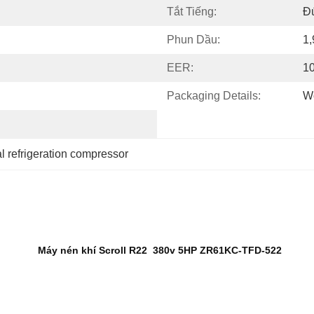
Tắt Tiếng:
Đ
Phun Dầu:
1,
EER:
10
Packaging Details:
Wo
 refrigeration compressor
Máy nén khí Scroll R22 380v 5HP ZR61KC-TFD-522