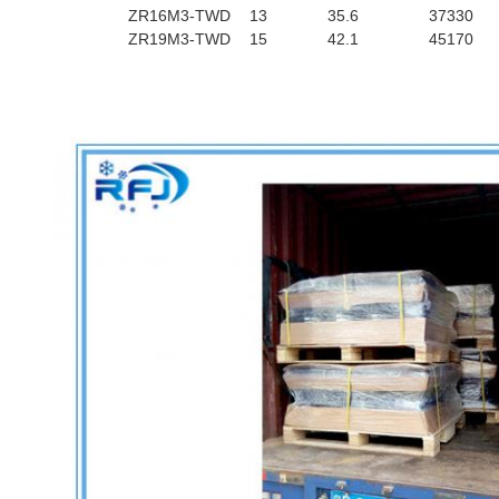
ZR16M3-TWD
13
35.6
37330
ZR19M3-TWD
15
42.1
45170