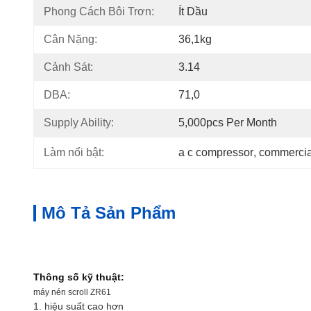
Phong Cách Bôi Trơn:
Ít Dầu
Cân Nặng:
36,1kg
Cảnh Sát:
3.14
DBA:
71,0
Supply Ability:
5,000pcs Per Month
Làm nổi bật:
a c compressor
, 
commercial
Mô Tả Sản Phẩm
Thông số kỹ thuật:
máy nén scroll ZR61
1. hiệu suất cao hơn