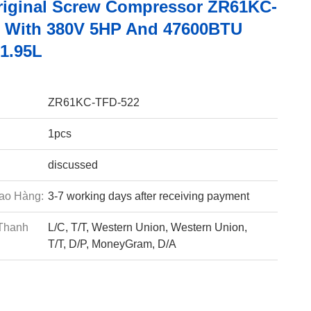
riginal Screw Compressor ZR61KC-
 With 380V 5HP And 47600BTU
 1.95L
ZR61KC-TFD-522
1pcs
discussed
ao Hàng:
3-7 working days after receiving payment
Thanh
L/C, T/T, Western Union, Western Union,
T/T, D/P, MoneyGram, D/A