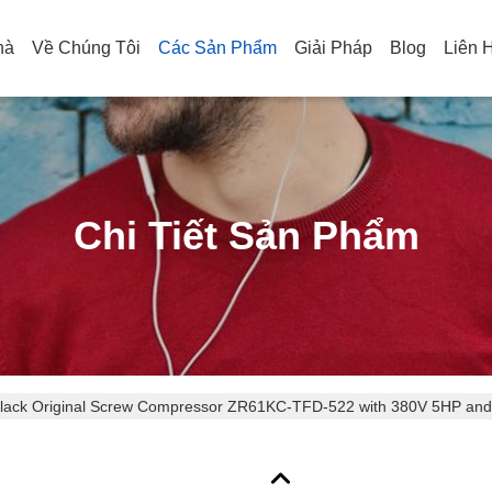
hà
Về Chúng Tôi
Các Sản Phẩm
Giải Pháp
Blog
Liên 
Chi Tiết Sản Phẩm
Black Original Screw Compressor 