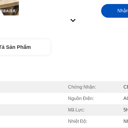
Nhận
Tả Sản Phẩm
Chứng Nhận:
C
Nguồn Điện:
A
Mã Lực:
5
Nhiệt Độ:
Nh