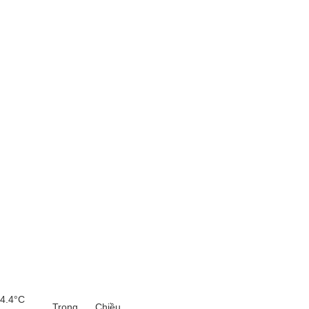
54.4°C
Trọng
Chiều