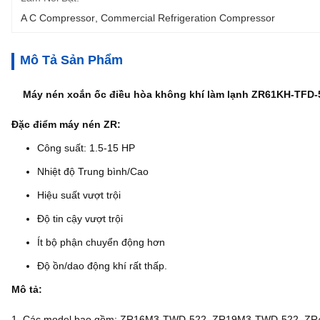
A C Compressor
, 
Commercial Refrigeration Compressor
Mô Tả Sản Phẩm
Máy nén xoắn ốc điều hòa không khí làm lạnh ZR61KH-TFD-
Đặc điểm máy nén ZR:
Công suất: 1.5-15 HP
Nhiệt độ Trung bình/Cao
Hiệu suất vượt trội
Độ tin cậy vượt trội
Ít bộ phận chuyển động hơn
Độ ồn/dao động khí rất thấp.
Mô tả:
1. Các model bao gồm: ZR16M3-TWD-522, ZR19M3-TWD-522, Z