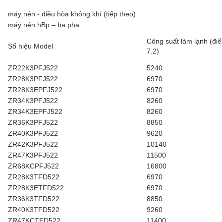
máy nén - điều hòa không khí (tiếp theo)
máy nén hBp – ba pha
Công suất làm lạnh (đi
Số hiệu Model
7.2)
ZR22K3PFJ522
5240
ZR28K3PFJ522
6970
ZR28K3EPFJ522
6970
ZR34K3PFJ522
8260
ZR34K3EPFJ522
8260
ZR36K3PFJ522
8850
ZR40K3PFJ522
9620
ZR42K3PFJ522
10140
ZR47K3PFJ522
11500
ZR68KCPFJ522
16800
ZR28K3TFD522
6970
ZR28K3ETFD522
6970
ZR36K3TFD522
8850
ZR40K3TFD522
9260
ZR47KCTFD522
11400