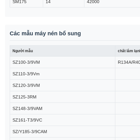
SM175
14
42000
Các mẫu máy nén bổ sung
Người mẫu
chất làm lạn
SZ100-3/9VM
R134A/R4
SZ110-3/9Vm
SZ120-3/9VM
SZ125-3RM
SZ148-3/9VAM
SZ161-T3/9VC
SZ/Y185-3/9CAM