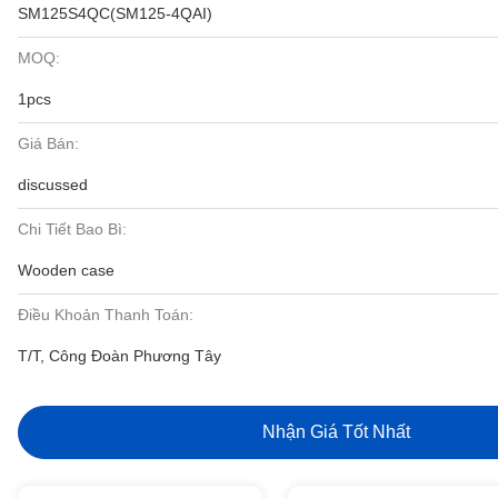
SM125S4QC(SM125-4QAI)
MOQ:
1pcs
Giá Bán:
discussed
Chi Tiết Bao Bì:
Wooden case
Điều Khoản Thanh Toán:
T/T, Công Đoàn Phương Tây
Nhận Giá Tốt Nhất