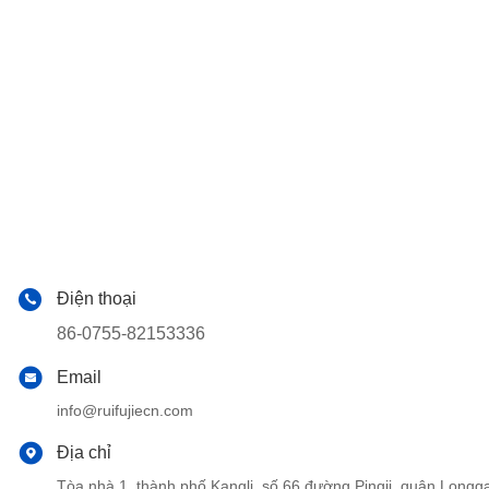
Điện thoại
86-0755-82153336
Email
info@ruifujiecn.com
Địa chỉ
Tòa nhà 1, thành phố Kangli, số 66 đường Pingji, quận Lo