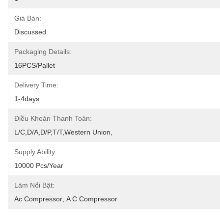
Giá Bán:
Discussed
Packaging Details:
16PCS/pallet
Delivery Time:
1-4days
Điều Khoản Thanh Toán:
L/C,D/A,D/P,T/T,Western Union,
Supply Ability:
10000 Pcs/year
Làm Nổi Bật:
Ac Compressor
, 
A C Compressor