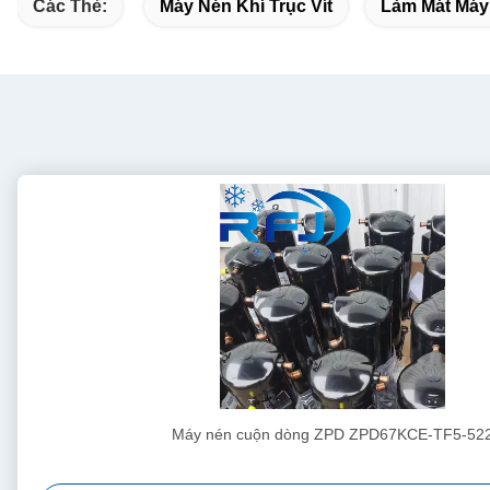
Các Thẻ:
Máy Nén Khí Trục Vít
Làm Mát Máy
Máy nén cuộn dòng ZPD ZPD67KCE-TF5-52