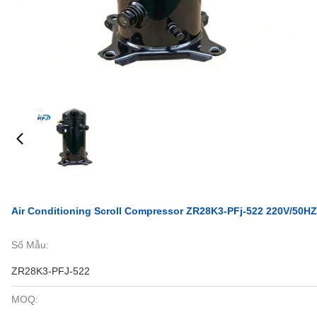
Air Conditioning Scroll Compressor ZR28K3-PFj-522 220V/50H
Số Mẫu:
ZR28K3-PFJ-522
MOQ: