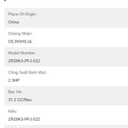
Place Of Origin:
China
Chứng Nhận:
CE,ROHS,UL
Model Number:
ZR28K3-PFJ-522
Công Suất Định Mức:
2.3HP
Bạc Hà:
37,2 CC/Rev.
Kiểu:
ZR28K3-PFJ-522