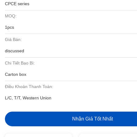
CPCE series
MOQ:
1pcs
Giá Bán:
discussed
Chi Tiết Bao Bì:
Carton box
Điều Khoản Thanh Toán:
L/C, T/T, Western Union
Nhận Giá Tốt Nhất