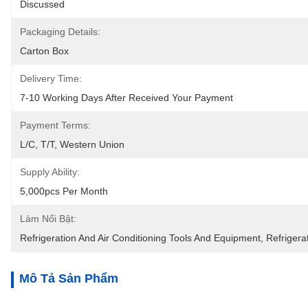
Discussed
Packaging Details:
Carton Box
Delivery Time:
7-10 Working Days After Received Your Payment
Payment Terms:
L/C, T/T, Western Union
Supply Ability:
5,000pcs Per Month
Làm Nổi Bật:
Refrigeration And Air Conditioning Tools And Equipment
, 
Refrigera
Mô Tả Sản Phẩm