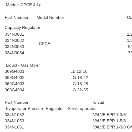
Models CPCE & Lg
Part Number
Model Number
Co
Capacity Regulator
034N0081
1/
034N0082
1/
CPCE
034N0083
5/
034N0084
7/
Liquid - Gas Mixer
069G4001
LB 12-16
069G4002
LG 16-22
069G4003
LG 16-28
069G4004
LG 22-35
Part Number
To suit
Evaporator Pressure Regulator - Servo operated
034N1052
VALVE EPR 1-3/8"
034N1053
VALVE EPR 1-5/8"
034N1061
VALVE EPR 1-3/8 C