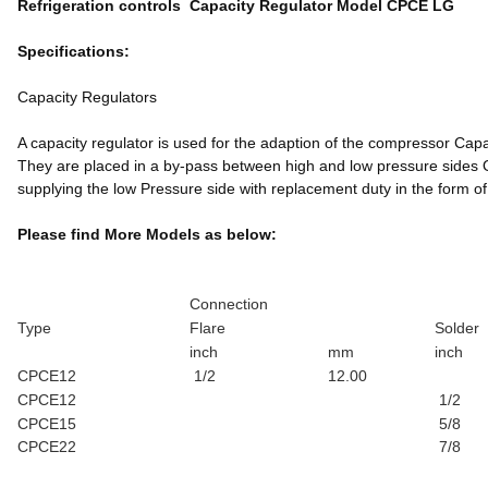
Refrigeration controls Capacity Regulator Model CPCE LG
Specifications:
Capacity Regulators
A capacity regulator is used for the adaption of the compressor Capa
They are placed in a by-pass between high and low pressure sides Of
supplying the low Pressure side with replacement duty in the form o
Please find More Models as below:
Connection
Type
Flare
Solder
inch
mm
inch
CPCE12
1/2
12.00
CPCE12
1/2
CPCE15
5/8
CPCE22
7/8