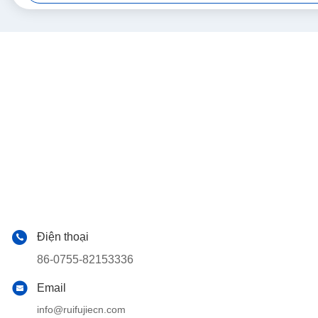
Điện thoại
86-0755-82153336
Email
info@ruifujiecn.com