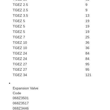
TGEZ 2.5
9
TGEZ 2.5
9
TGEZ 3.5
13
TGEZ 5
19
TGEZ 5
19
TGEZ 5
19
TGEZ 7
25
TGEZ 10
36
TGEZ 10
36
TGEZ 24
84
TGEZ 24
84
TGEZ 27
95
TGEZ 27
95
TGEZ 34
121
Expansion Valve
Code
068Z3501
068Z3517
068Z3446