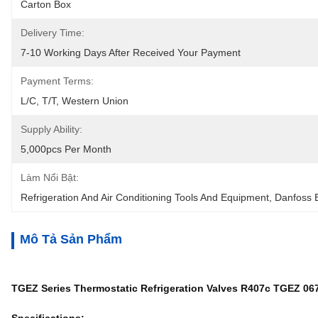
Carton Box
Delivery Time:
7-10 Working Days After Received Your Payment
Payment Terms:
L/C, T/T, Western Union
Supply Ability:
5,000pcs Per Month
Làm Nổi Bật:
Refrigeration And Air Conditioning Tools And Equipment
, 
Danfoss 
Mô Tả Sản Phẩm
TGEZ Series Thermostatic Refrigeration Valves R407c TGEZ 0