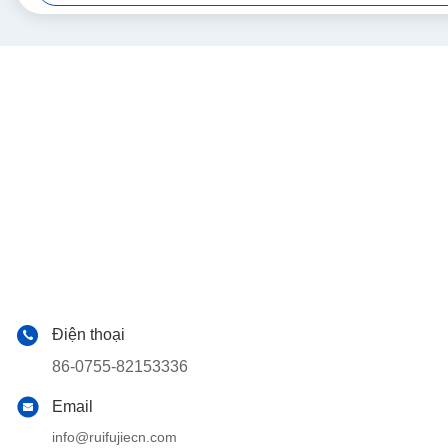
Điện thoại
86-0755-82153336
Email
info@ruifujiecn.com