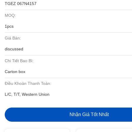
TGEZ 067N4157
MOQ:
1pcs
Giá Bán:
discussed
Chi Tiết Bao Bì:
Carton box
Điều Khoản Thanh Toán:
L/C, T/T, Western Union
Nhận Giá Tốt Nhất