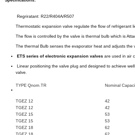
Specifications:
Regriratant: R22/R404A/R507
Thermostatic expansion valve regulate the flow of refrigerant l
The flow is controlled by the valve is thermal bulb which is Atta
The thermal Bulb senses the evaporator heat and adjusts the val
ETS series of electronic expansion valves
are used in air c
Linear positioning the valve plug and designed to achieve well-
valve.
TYPE Qnom.TR
Nominal Capaci
TGEZ 12
42
TGEZ 12
42
TGEZ 15
53
TGEZ 15
53
TGEZ 18
62
TGEZ 18
62