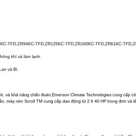
47KC-TFD,ZR94KC-TFD,ZR125KC-TFD,ZR160KC-TFD,ZR61KC-TFD,Z
hông khí và làm lạnh.
an và Bỉ.
 tĩnh, và khả năng chẩn đoán,Emerson Climate Technologies cung cấp c
ẵn, máy nén Scroll TM cung cấp dao động từ 2 ¢ 40 HP trong đơn và l