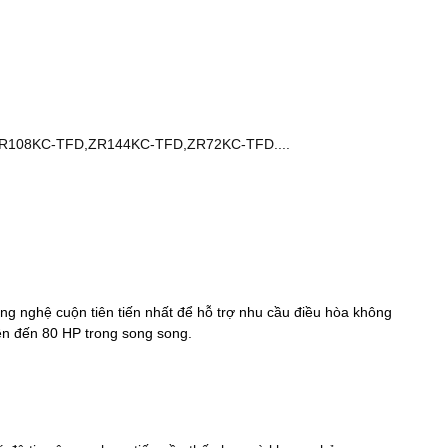
R108KC-TFD,ZR144KC-TFD,ZR72KC-TFD....
ông nghệ cuộn tiên tiến nhất để hỗ trợ nhu cầu điều hòa không
ên đến 80 HP trong song song.