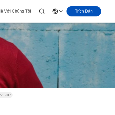
Hệ Với Chúng Tôi
Trích Dẫn
0V 5HP