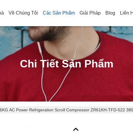
hà
Về Chúng Tôi
Các Sản Phẩm
Giải Pháp
Blog
Liên 
Chi Tiết Sản Phẩm
6KG AC Power Refrigeration Scroll Compressor ZR61KH-TFD-522 38