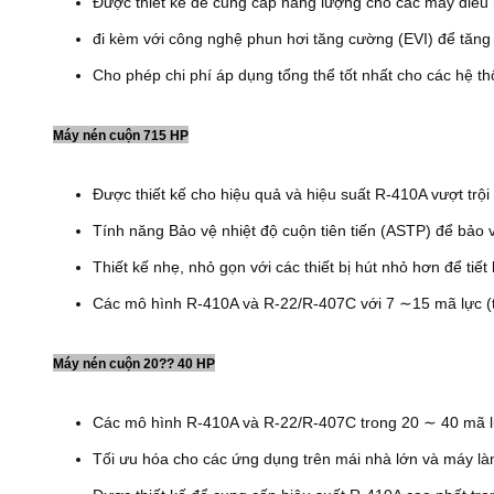
Được thiết kế để cung cấp năng lượng cho các máy điều h
đi kèm với công nghệ phun hơi tăng cường (EVI) để tăng
Cho phép chi phí áp dụng tổng thể tốt nhất cho các hệ t
Máy nén cuộn 715 HP
Được thiết kế cho hiệu quả và hiệu suất R-410A vượt trội
Tính năng Bảo vệ nhiệt độ cuộn tiên tiến (ASTP) để bảo
Thiết kế nhẹ, nhỏ gọn với các thiết bị hút nhỏ hơn để tiết
Các mô hình R-410A và R-22/R-407C với 7 ∼15 mã lực (
Máy nén cuộn 20?? 40 HP
Các mô hình R-410A và R-22/R-407C trong 20 ∼ 40 mã l
Tối ưu hóa cho các ứng dụng trên mái nhà lớn và máy l