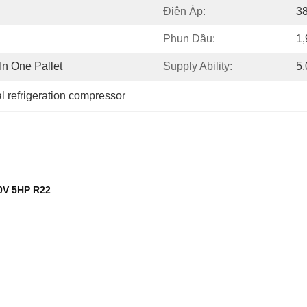
Điện Áp:
3
Phun Dầu:
1,
n One Pallet
Supply Ability:
5,
 refrigeration compressor
0V 5HP R22