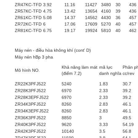
ZR47KC-TFD
3.92
11.16
11427
3480
30
436
ZR57KC-TFD
4.75
13.42
13654
4160
39
436
ZR61KC-TFD
5.08
14.37
14562
4430
36
457
ZR72KC-TFD
6
17.06
17609
5270
40
457
ZR81KC-TFD
6.75
19.17
19924
5810
40
462
Máy nén - điều hòa không khí (cont' D)
Máy nén hBp 3 pha
Khả năng làm mát
mã lực
Phân ph
Mô hình NO.
(điểm 7.2)
danh nghĩa
cc/rev
ZR22K3PFJ522
5240
1.83
30.7
ZR28K3PFJ522
6970
2.33
39.2
ZR28K3EPFJ522
6970
2.33
39.2
ZR34K3PFJ522
8260
2.83
46.1
ZR34K3EPFJ522
8260
2.83
46.1
ZR36K3PFJ522
8850
3
49.5
ZR40K3PFJ522
9620
3.33
54.19
ZR42K3PFJ522
10140
3.5
56.8