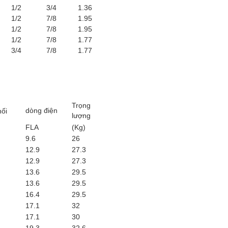
1/2
3/4
1.36
1/2
7/8
1.95
1/2
7/8
1.95
1/2
7/8
1.77
3/4
7/8
1.77
Trọng
dòng điện
ối
lượng
FLA
(Kg)
9.6
26
12.9
27.3
12.9
27.3
13.6
29.5
13.6
29.5
16.4
29.5
17.1
32
17.1
30