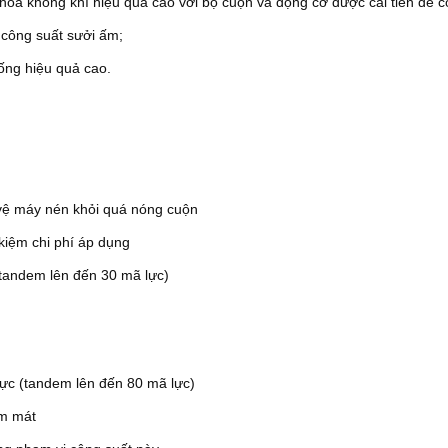
òa không khí hiệu quả cao với bộ cuộn và động cơ được cải tiến để có
 công suất sưởi ấm;
hống hiệu quả cao.
 vệ máy nén khỏi quá nóng cuộn
 kiệm chi phí áp dụng
tandem lên đến 30 mã lực)
ực (tandem lên đến 80 mã lực)
àm mát