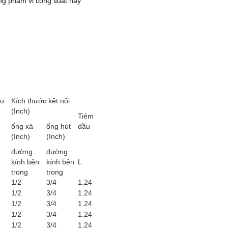
ong phạm vi công suất này
ều
Kích thước kết nối
(Inch)
Tiêm
ống xả
ống hút
dầu
(Inch)
(Inch)
đường
đường
kính bên
kính bên
L
trong
trong
1/2
3/4
1.24
1/2
3/4
1.24
1/2
3/4
1.24
1/2
3/4
1.24
1/2
3/4
1.24