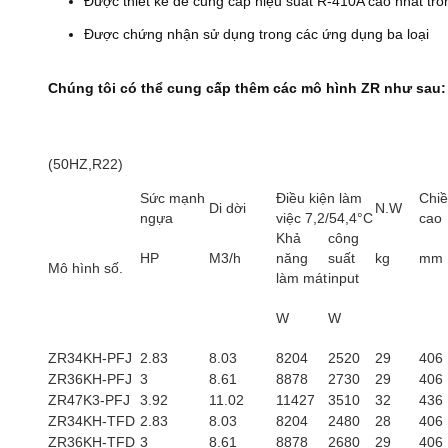
Được thiết kế để cung cấp hiệu suất R-410A cao nhất tr
Được chứng nhận sử dụng trong các ứng dụng ba loại
Chúng tôi có thể cung cấp thêm các mô hình ZR như sau:
(50HZ,R22)
Sức mạnh
Điều kiện làm
Chi
Di dời
N.W
ngựa
việc 7,2/54,4°C
cao
Khả
công
HP
M3/h
năng
suất
kg
mm
Mô hình số.
làm mát
input
W
W
ZR34KH-PFJ
2.83
8.03
8204
2520
29
406
ZR36KH-PFJ
3
8.61
8878
2730
29
406
ZR47K3-PFJ
3.92
11.02
11427
3510
32
436
ZR34KH-TFD
2.83
8.03
8204
2480
28
406
ZR36KH-TFD
3
8.61
8878
2680
29
406