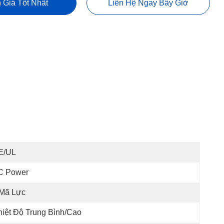
 Giá Tốt Nhất
Liên Hệ Ngay Bây Giờ
E/UL
C Power
 Mã Lực
iệt Độ Trung Bình/cao