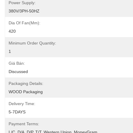
Power Supply:
380V/3PH-50HZ
Dia Of Fan(mm):
420
Minimum Order Quantity:
1
Giá Bán:
Discussed
Packaging Details:
WOOD Packaging
Delivery Time:
5-7DAYS
Payment Terms:
L/C, D/A, D/P, T/T, Western Union, MoneyGram