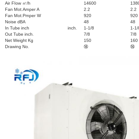
Air FIow ㎥/h
14600
138
Fan Mot.Amper A
2.2
2.2
Fan Mot.Pmper W
920
920
Noise dBA
48
48
In Tube inch
inch.
1-1/8
1-1/
Out Tube inch.
7/8
7/8
Net Weight Kg
150
160
Drawing No.
⑭
⑭