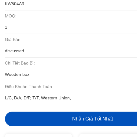
KW504A3
MOQ:
1
Giá Bán:
discussed
Chi Tiết Bao Bì:
Wooden box
Điều Khoản Thanh Toán:
L/C, D/A, D/P, T/T, Western Union,
Nhận Giá Tốt Nhất