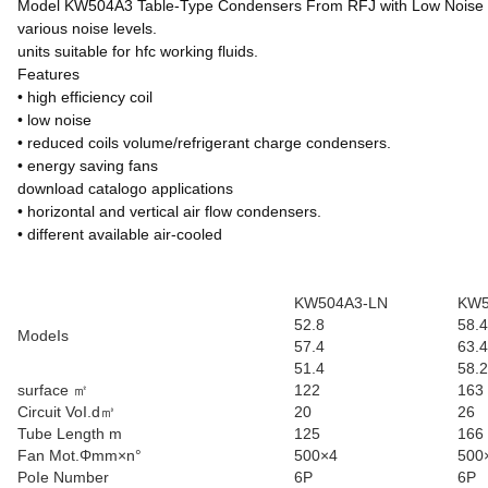
Model KW504A3 Table-Type Condensers From RFJ with Low Noise 2
various noise levels.
units suitable for hfc working fluids.
Features
• high efficiency coil
• low noise
• reduced coils volume/refrigerant charge condensers.
• energy saving fans
download catalogo applications
• horizontal and vertical air flow condensers.
• different available air-cooled
KW504A3-LN
KW5
52.8
58.4
ModeIs
57.4
63.4
51.4
58.2
surface ㎡
122
163
Circuit VoI.d㎥
20
26
Tube Length m
125
166
Fan Mot.Φmm×n°
500×4
500
PoIe Number
6P
6P